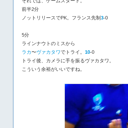
それでは、ゲームスタート。
前半2分
ノットリリースでPK。フランス先制
3
-0
5分
ラインナウトのミスから
ラカ
〜
ヴァカタワ
でトライ。
10
-0
トライ後、カメラに手を振るヴァカタワ。
こういう余裕がいいですね。