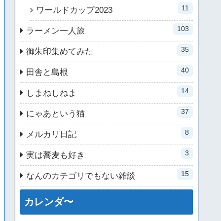
11
ワールドカップ2023
103
ラーメン一人旅
35
御朱印集めてみた
40
田舎と島根
14
しまねしねま
37
にゃあという猫
8
メルカリ日記
3
実は蕎麦も好き
15
なんのカテゴリでもない雑談
カレンダ〜