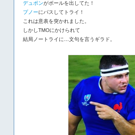
デュポン
がボールを出してた！
プノー
にパスしてトライ！
これは意表を突かれました。
しかしTMOにかけられて
結局ノートライに…文句を言うギラド。