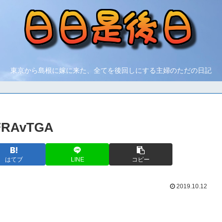
東京から島根に嫁に来た、全てを後回しにする主婦のただの日記
RAvTGA
はてブ
LINE
コピー
2019.10.12