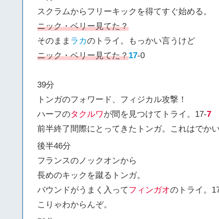
スクラムからフリーキックを得てすぐ始める。
ニック・ベリー見てた？
そのまま
ラカ
のトライ。もっかい言うけど
ニック・ベリー見てた？
17
-0
39分
トンガのフォワード、フィジカル攻撃！
ハーフの
タクルワ
が間を見つけてトライ。17-
7
前半終了間際にとってきたトンガ。これはでか
後半46分
フランスのノックオンから
長めのキックを蹴るトンガ。
バウンドがうまく入って
フィンガオ
のトライ。17
こりゃわからんぞ。