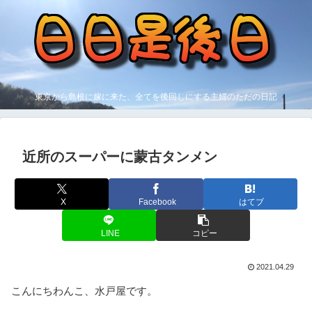
東京から島根に嫁に来た、全てを後回しにする主婦のただの日記
近所のスーパーに蒙古タンメン
X
Facebook
はてブ
LINE
コピー
2021.04.29
こんにちわんこ、水戸屋です。