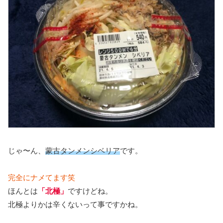
じゃ〜ん、
蒙古タンメンシベリア
です。
完全にナメてます笑
ほんとは
「北極」
ですけどね。
北極よりかは辛くないって事ですかね。