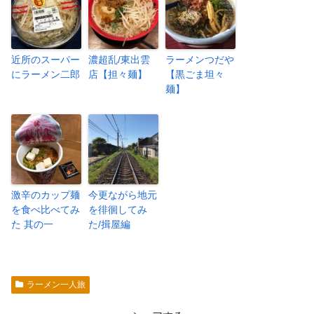
近所のスーパー
濃超乱/東出雲
ラーメンつだや
にラーメン二郎
店【担々麺】
【黒ごま坦々
麺】
激辛のカップ麺
今更ながら地元
を食べ比べてみ
を徘徊してみ
た 其の一
た/揖屋編
ラーメン一人旅