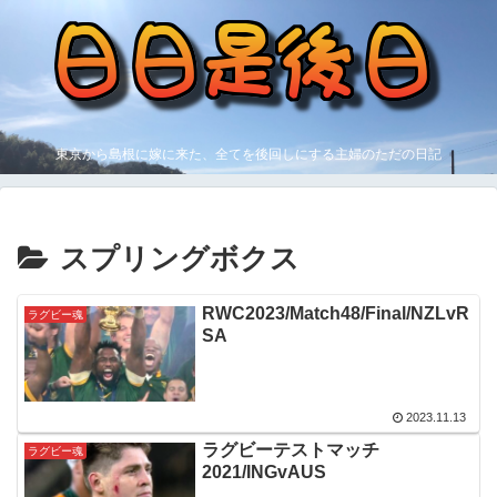
東京から島根に嫁に来た、全てを後回しにする主婦のただの日記
スプリングボクス
RWC2023/Match48/Final/NZLvR
ラグビー魂
SA
2023.11.13
ラグビーテストマッチ
ラグビー魂
2021/INGvAUS