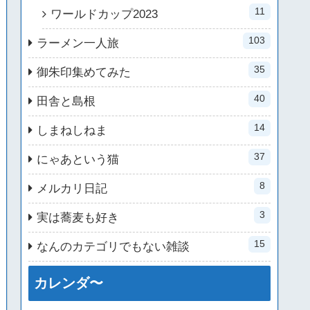
11
ワールドカップ2023
103
ラーメン一人旅
35
御朱印集めてみた
40
田舎と島根
14
しまねしねま
37
にゃあという猫
8
メルカリ日記
3
実は蕎麦も好き
15
なんのカテゴリでもない雑談
カレンダ〜