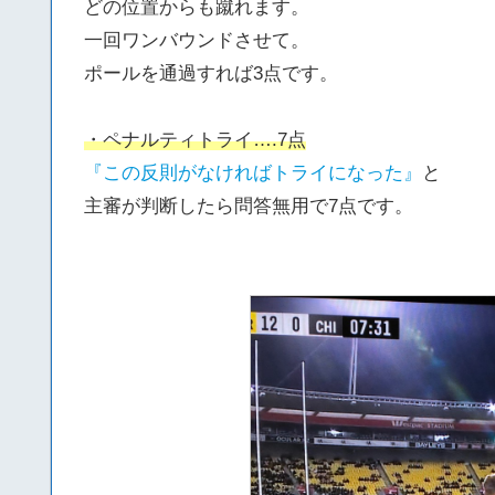
どの位置からも蹴れます。
一回ワンバウンドさせて。
ポールを通過すれば3点です。
・ペナルティトライ….7点
『この反則がなければトライになった』
と
主審が判断したら問答無用で7点です。