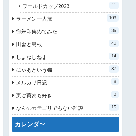
11
ワールドカップ2023
103
ラーメン一人旅
35
御朱印集めてみた
40
田舎と島根
14
しまねしねま
37
にゃあという猫
8
メルカリ日記
3
実は蕎麦も好き
15
なんのカテゴリでもない雑談
カレンダ〜