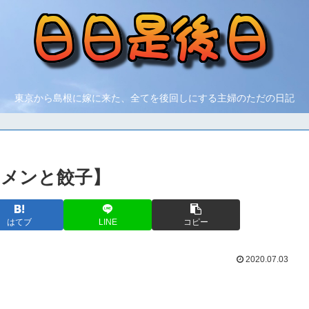
東京から島根に嫁に来た、全てを後回しにする主婦のただの日記
ーメンと餃子】
はてブ
LINE
コピー
2020.07.03