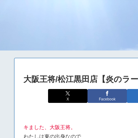
大阪王将/松江黒田店【炎のラ
X
Facebook
キました、大阪王将。
わたしは東の出身なので