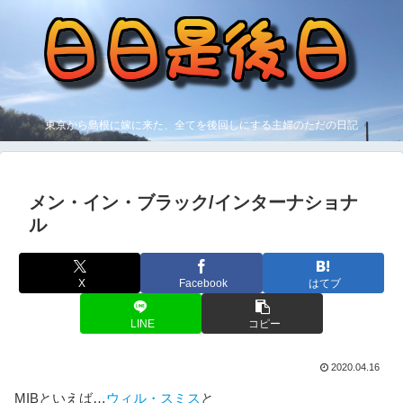
東京から島根に嫁に来た、全てを後回しにする主婦のただの日記
メン・イン・ブラック/インターナショナ
ル
X
Facebook
はてブ
LINE
コピー
2020.04.16
MIBといえば…
ウィル・スミス
と