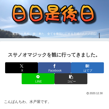
東京から島根に嫁に来た、全てを後回しにする主婦のただの日記
スサノオマジックを観に行ってきました。
X
Facebook
はてブ
LINE
コピー
2020.12.30
こんばんちわ、水戸屋です。