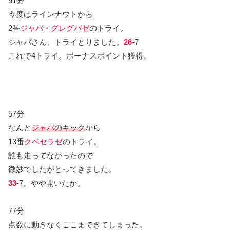
51分
今度はラインナウトから
2番
ジャバ・グレグバゼ
のトライ。
ジャバさん、トライとりました。
26
-7
これで4トライ。ボーナスポイント獲得。
57分
なんと
ジャバ
のキック
から
13番
クベセラゼ
のトライ。
誰も走ってなかったので
微妙でしたがとってきました。
33
-7。やや開いたか。
77分
点数に動きなくここまできてしまった。