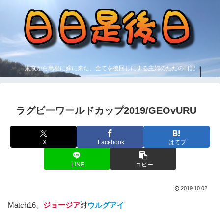
東京から島根に嫁に来た、全てを後回しにする主婦のただの日記
ラグビーワールドカップ2019/GEOvURU
X
Facebook
はてブ
LINE
コピー
2019.10.02
Match16、
ジョージア
対
ウルグアイ