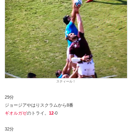
スティール！
29分
ジョージアやはりスクラムから8番
ギオルガゼ
のトライ。
12
-0
32分