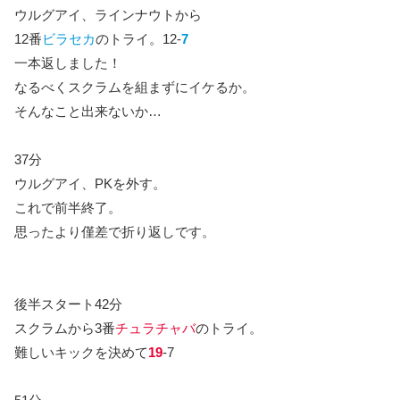
ウルグアイ、ラインナウトから
12番
ビラセカ
のトライ。12-
7
一本返しました！
なるべくスクラムを組まずにイケるか。
そんなこと出来ないか…
37分
ウルグアイ、PKを外す。
これで前半終了。
思ったより僅差で折り返しです。
後半スタート42分
スクラムから3番
チュラチャバ
のトライ。
難しいキックを決めて
19
-7