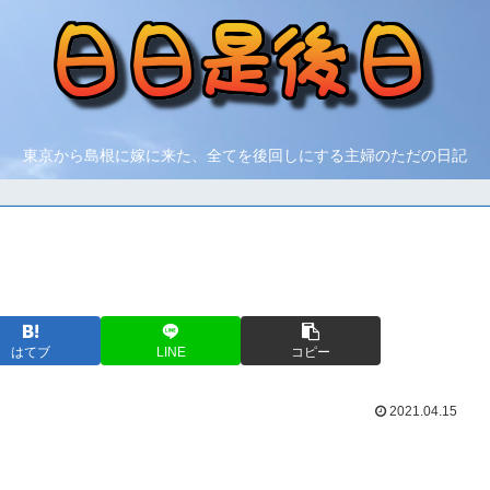
東京から島根に嫁に来た、全てを後回しにする主婦のただの日記
。
はてブ
LINE
コピー
2021.04.15