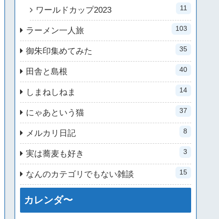
11
ワールドカップ2023
103
ラーメン一人旅
35
御朱印集めてみた
40
田舎と島根
14
しまねしねま
37
にゃあという猫
8
メルカリ日記
3
実は蕎麦も好き
15
なんのカテゴリでもない雑談
カレンダ〜