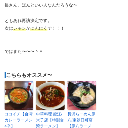
長さん、ほんといい人なんだろうな〜
ともあれ再訪決定です。
次は
レモン
か
にんにく
で！！！
ではまた〜〜〜＾＾
こちらもオススメ〜
ココイチ【台湾
中華料理 龍江/
長浜らーめん豚
カレーラーメン
米子店【特製台
八/東朝日町店
4辛】
湾ラーメン】
【豚八ラーメ