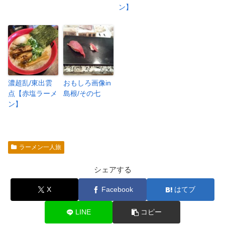
ン】
濃超乱/東出雲
おもしろ画像in
点【赤塩ラーメ
島根/その七
ン】
ラーメン一人旅
シェアする
X
Facebook
はてブ
LINE
コピー