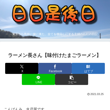
東京から島根に嫁に来た、全てを後回しにする主婦のただの日記
ラーメン長さん【味付けたまごラーメン】
X
Facebook
はてブ
LINE
コピー
2021.03.25
こんばんみ、水戸屋です。