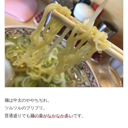
麺は中太のややちぢれ。
ツルツルのプリプリ。
普通盛りでも
麺の量がなかなか多い
です。