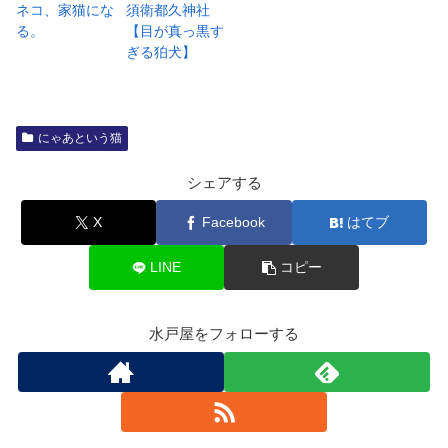
ネコ、家猫にな
須衛都久神社
る。
【目が真っ黒す
ぎる狛犬】
にゃあという猫
シェアする
X
Facebook
はてブ
LINE
コピー
水戸屋をフォローする