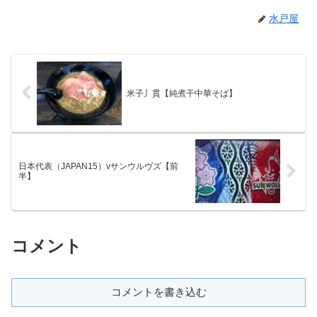
水戸屋
米子丿貫【純煮干中華そば】
日本代表（JAPAN15）vサンウルヴズ【前
半】
コメント
コメントを書き込む