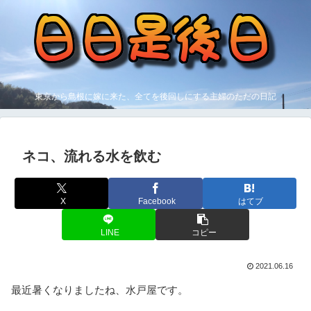
東京から島根に嫁に来た、全てを後回しにする主婦のただの日記
ネコ、流れる水を飲む
X
Facebook
はてブ
LINE
コピー
2021.06.16
最近暑くなりましたね、水戸屋です。