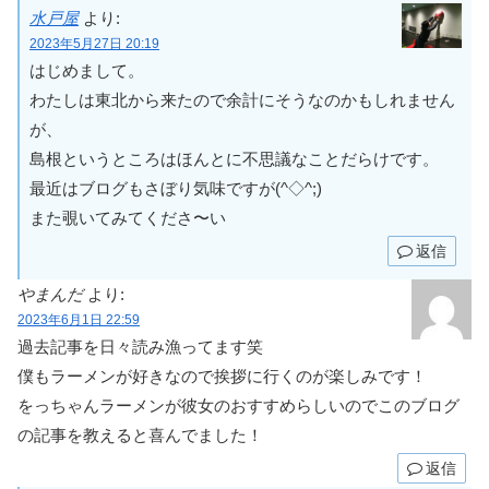
水戸屋
より:
2023年5月27日 20:19
はじめまして。
わたしは東北から来たので余計にそうなのかもしれません
が、
島根というところはほんとに不思議なことだらけです。
最近はブログもさぼり気味ですが(^◇^;)
また覗いてみてくださ〜い
返信
やまんだ
より:
2023年6月1日 22:59
過去記事を日々読み漁ってます笑
僕もラーメンが好きなので挨拶に行くのが楽しみです！
をっちゃんラーメンが彼女のおすすめらしいのでこのブログ
の記事を教えると喜んでました！
返信