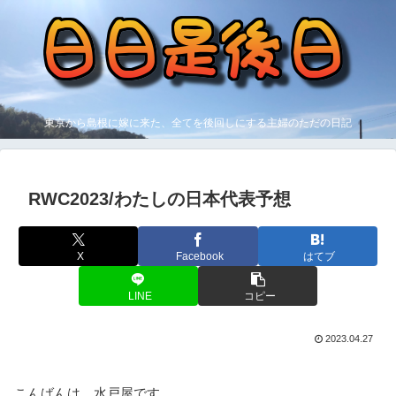
東京から島根に嫁に来た、全てを後回しにする主婦のただの日記
RWC2023/わたしの日本代表予想
X
Facebook
はてブ
LINE
コピー
2023.04.27
こんばんは、水戸屋です。