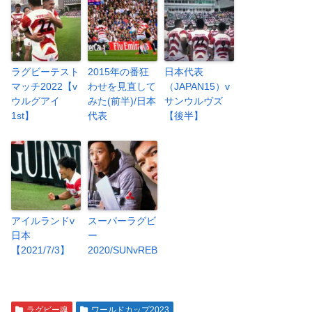
ラグビーテスト
2015年の番狂
日本代表
マッチ2022【v
わせを見直して
（JAPAN15）v
ウルグアイ
みた(前半)/日本
サンウルヴズ
1st】
代表
【後半】
アイルランドv
スーパーラグビ
日本
ー
【2021/7/3】
2020/SUNvREB
ラグビー魂
ワールドカップ2023