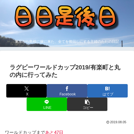
東京から島根に嫁に来た、全てを後回しにする主婦のただの日記
ラグビーワールドカップ2019/有楽町と丸
の内に行ってみた
X
Facebook
はてブ
LINE
コピー
2019.08.05
ワールドカップまで
あと47日