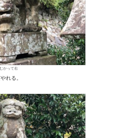
むかって右
だやれる。