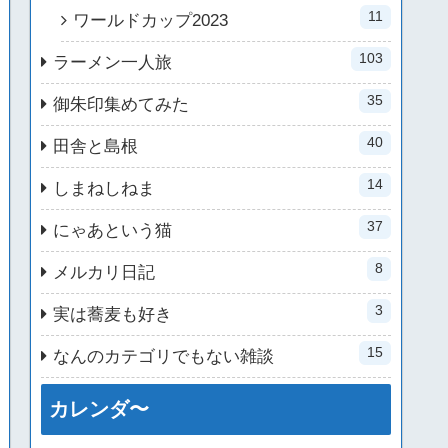
11
ワールドカップ2023
103
ラーメン一人旅
35
御朱印集めてみた
40
田舎と島根
14
しまねしねま
37
にゃあという猫
8
メルカリ日記
3
実は蕎麦も好き
15
なんのカテゴリでもない雑談
カレンダ〜