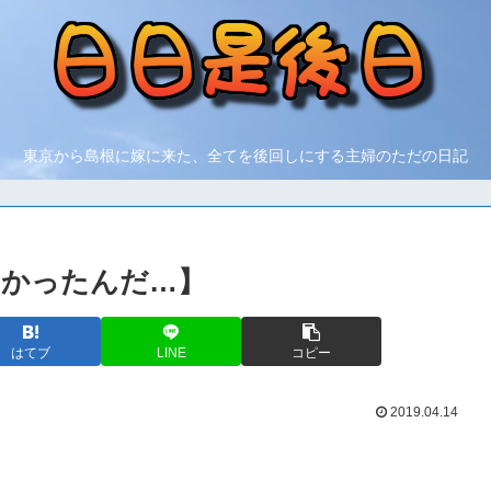
東京から島根に嫁に来た、全てを後回しにする主婦のただの日記
なかったんだ…】
はてブ
LINE
コピー
2019.04.14