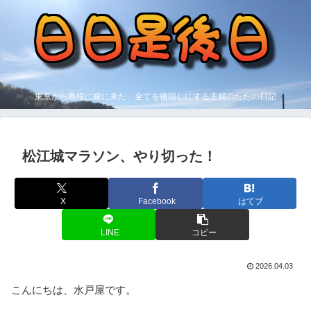
東京から島根に嫁に来た、全てを後回しにする主婦のただの日記
松江城マラソン、やり切った！
X
Facebook
はてブ
LINE
コピー
2026.04.03
こんにちは、水戸屋です。