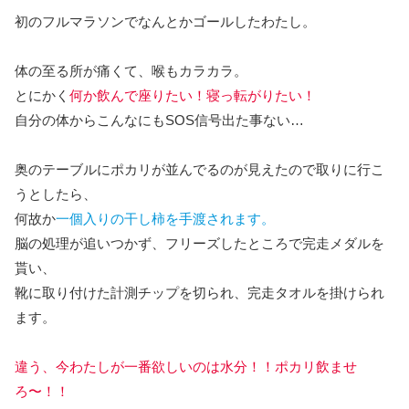
初のフルマラソンでなんとかゴールしたわたし。
体の至る所が痛くて、喉もカラカラ。
とにかく
何か飲んで座りたい！寝っ転がりたい！
自分の体からこんなにもSOS信号出た事ない…
奥のテーブルにポカリが並んでるのが見えたので取りに行こ
うとしたら、
何故か
一個入りの干し柿を手渡されます。
脳の処理が追いつかず、フリーズしたところで完走メダルを
貰い、
靴に取り付けた計測チップを切られ、完走タオルを掛けられ
ます。
違う、今わたしが一番欲しいのは水分！！ポカリ飲ませ
ろ〜！！