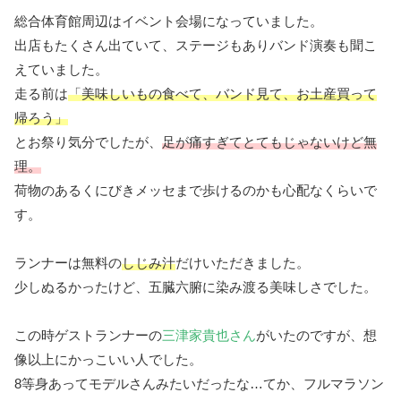
総合体育館周辺はイベント会場になっていました。
出店もたくさん出ていて、ステージもありバンド演奏も聞こ
えていました。
走る前は
「美味しいもの食べて、バンド見て、お土産買って
帰ろう」
とお祭り気分でしたが、
足が痛すぎてとてもじゃないけど無
理。
荷物のあるくにびきメッセまで歩けるのかも心配なくらいで
す。
ランナーは無料の
しじみ汁
だけいただきました。
少しぬるかったけど、五臓六腑に染み渡る美味しさでした。
この時ゲストランナーの
三津家貴也さん
がいたのですが、想
像以上にかっこいい人でした。
8等身あってモデルさんみたいだったな…てか、フルマラソン