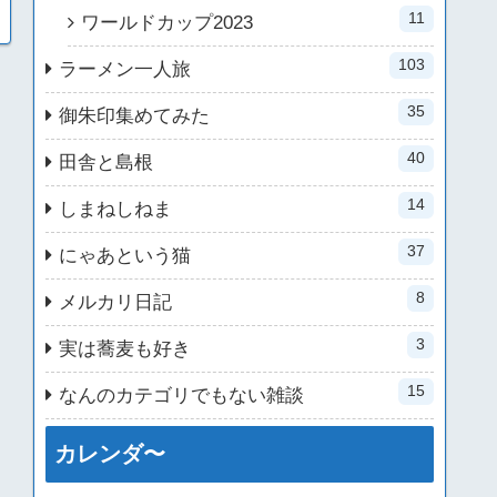
11
ワールドカップ2023
103
ラーメン一人旅
35
御朱印集めてみた
40
田舎と島根
14
しまねしねま
37
にゃあという猫
8
メルカリ日記
3
実は蕎麦も好き
15
なんのカテゴリでもない雑談
カレンダ〜